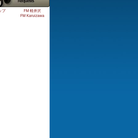
ップ
FM 軽井沢
FM Karuizawa